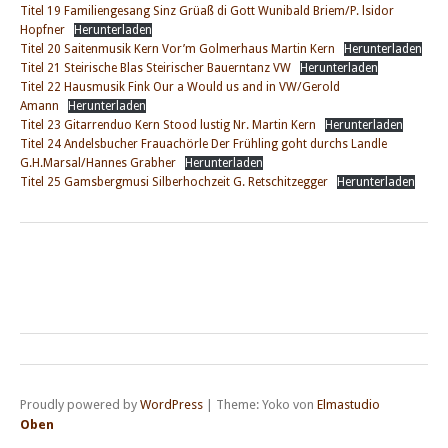
Titel 19 Familiengesang Sinz Grüaß di Gott Wunibald Briem/P. lsidor
Hopfner
Herunterladen
Titel 20 Saitenmusik Kern Vor’m Golmerhaus Martin Kern
Herunterladen
Titel 21 Steirische Blas Steirischer Bauerntanz VW
Herunterladen
Titel 22 Hausmusik Fink Our a Would us and in VW/Gerold
Amann
Herunterladen
Titel 23 Gitarrenduo Kern Stood lustig Nr. Martin Kern
Herunterladen
Titel 24 Andelsbucher Frauachörle Der Frühling goht durchs Landle
G.H.Marsal/Hannes Grabher
Herunterladen
Titel 25 Gamsbergmusi Silberhochzeit G. Retschitzegger
Herunterladen
Proudly powered by
WordPress
|
Theme: Yoko von
Elmastudio
Oben