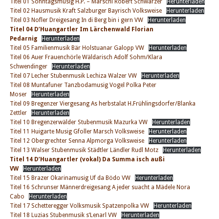
Titel 01 Sonntagsmusig H.P. – Marschl Robert Schwärzer
Herunterladen
Titel 02 Hausmusik Kraft Salzburger Bayrisch Volksweise
Herunterladen
Titel 03 Nofler Dreigesang In di Berg bin i gern VW
Herunterladen
Titel 04 D’Huangartler Im Lärchenwald Florian
Pedarnig
Herunterladen
Titel 05 Familienmusik Bär Holstuanar Galopp VW
Herunterladen
Titel 06 Auer Frauenchörle Wäldarisch Adolf Sohm/Klara
Schwendinger
Herunterladen
Titel 07 Lecher Stubenmusik Lechiza Walzer VW
Herunterladen
Titel 08 Muntafuner Tanzbodamusig Vogel Polka Peter
Moser
Herunterladen
Titel 09 Bregenzer Viergesang As herbstalat H.Frühlingsdorfer/Blanka
Zettler
Herunterladen
Titel 10 Bregenzerwälder Stubenmusik Mazurka VW
Herunterladen
Titel 11 Huigarte Musig Gfoller Marsch Volksweise
Herunterladen
Titel 12 Obergrechter Senna Alpmorga Volksweise
Herunterladen
Titel 13 Walser Stubenmusik Städtler Ländler Rudl Motz
Herunterladen
Titel 14 D’Huangartler (vokal) Da Summa isch außi
VW
Herunterladen
Titel 15 Brazer Okarinamusig Uf da Bödo VW
Herunterladen
Titel 16 Schrunser Männerdreigesang A jeder suacht a Mädele Nora
Cabo
Herunterladen
Titel 17 Schetteregger Volksmusik Spatzenpolka VW
Herunterladen
Titel 18 Luzias Stubenmusik s’Lenarl VW
Herunterladen