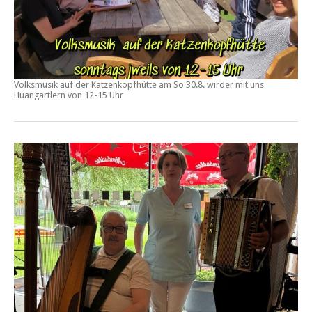
Volksmusik auf der Katzenkopfhütte am
So 30.8.
wirder mit uns
Huangartlern von
12-15 Uhr