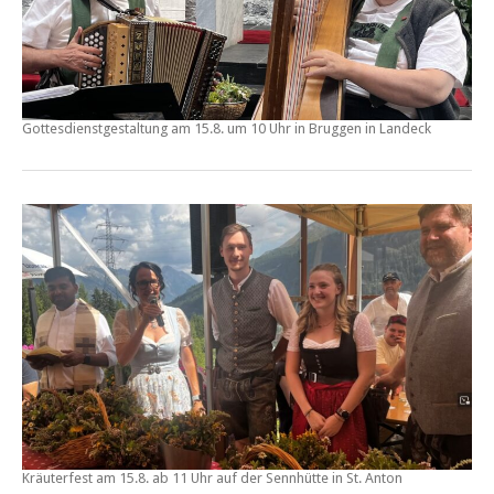
Gottesdienstgestaltung am
15.8. um 10 Uhr in Bruggen
in Landeck
Kräuterfest
am
15.8. ab 11 Uhr
auf der
Sennhütte
in St. Anton