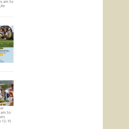
aus am
So
 Uhr
der
e am
So
uns
n
12-15