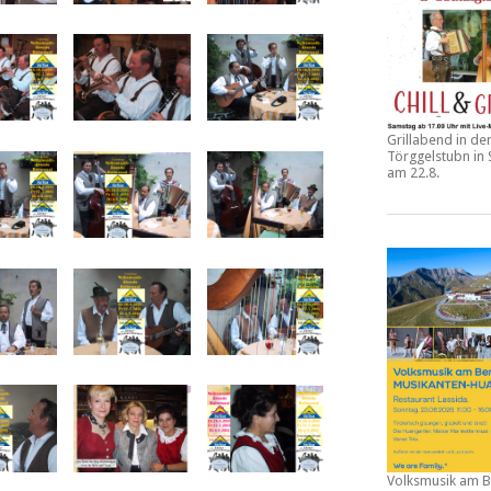
Grillabend in de
Törggelstubn in
am 22.8.
Volksmusik am B