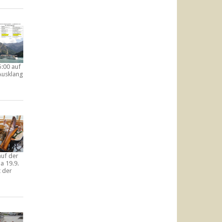
5:00 auf
Ausklang
auf der
a 19.9.
t der