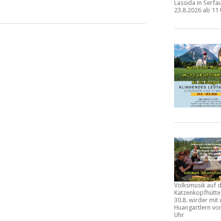
Lassida in Serf
23.8.2026 ab 11
Volksmusik auf 
Katzenkopfhütt
30.8.
wirder mit 
Huangartlern vo
Uhr