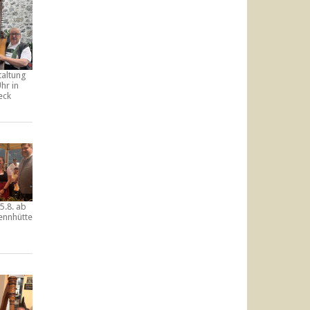
taltung
hr in
eck
5.8. ab
ennhütte