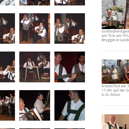
Gottesdienstges
am
15.8. um 10 U
Bruggen
in Land
Kräuterfest
am
1
11 Uhr
auf der
S
in St. Anton