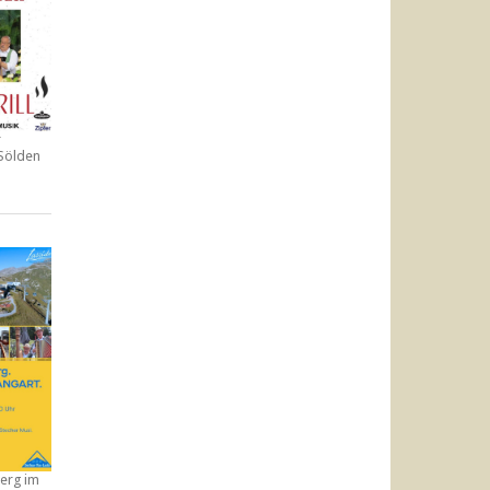
r
 Sölden
erg im