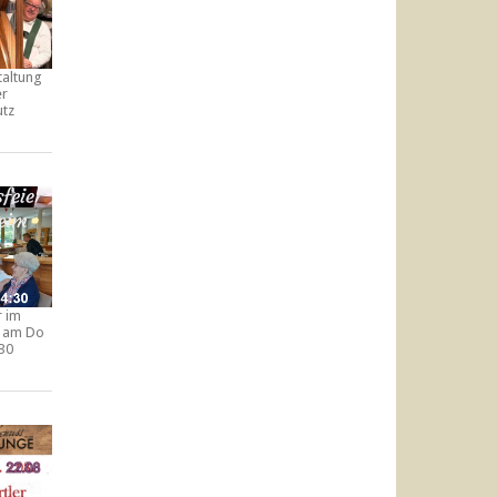
taltung
er
utz
r im
am Do
:30