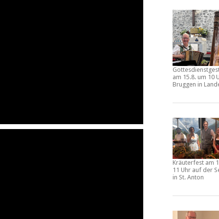
Gottesdienstges
am
15.8. um 10 U
Bruggen
in Land
Kräuterfest
am
1
11 Uhr
auf der
S
in St. Anton