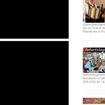
Gottesdienstges
am So 16.8. in d
Pfarrkirche in
Pr
Geburtstagsfeie
Klaraheim in Hall
20.8.2026 ab 14