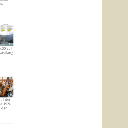
5:00 auf
Ausklang
auf der
a 19.9.
t der