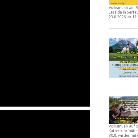
Volksmusik am B
Lassida in Serf
23.8.2026 ab 11
Volksmusik auf 
Katzenkopfhütt
30.8.
wirder mit 