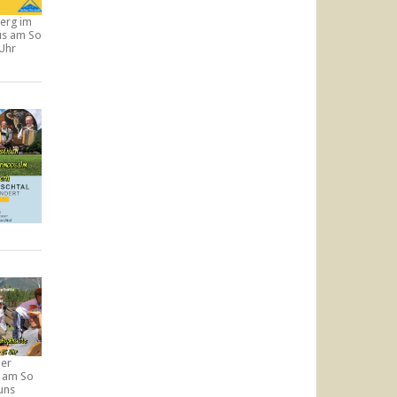
erg im
aus am
So
 Uhr
der
e am
So
uns