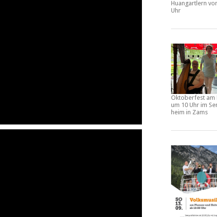
Huangartlern vo
Uhr
Oktoberfest am 
um 10 Uhr im Se
heim in Zams