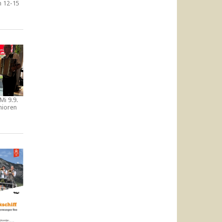
n
12-15
Mi 9.9.
nioren