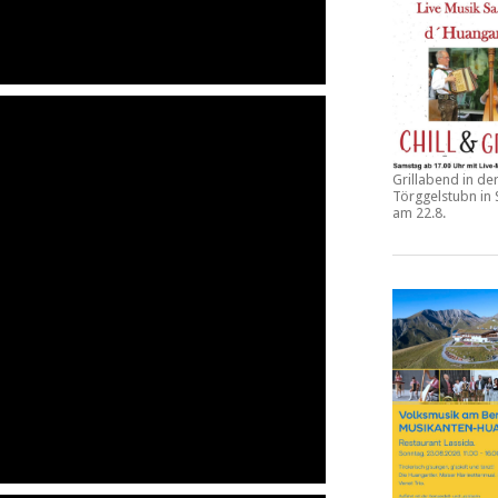
Grillabend in de
Törggelstubn in
am 22.8.