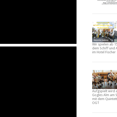
Wir spielen ab 1
dem Schiff und 
im Hotel Fischer
Aufgspielt wird 
Gogles Alm am S
mit dem Quintet
OGT