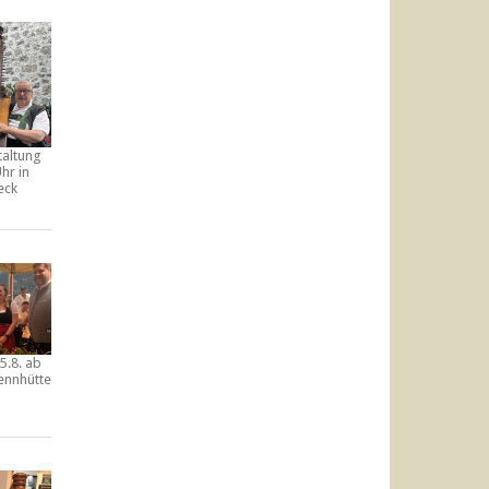
taltung
hr in
eck
5.8. ab
ennhütte