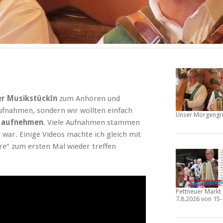
er Musikstückln
zum Anhören und
aufnahmen, sondern wir wollten einfach
Unser Morgengr
a aufnehmen
. Viele Aufnahmen stammen
 war. Einige Videos machte ich gleich mit
rre“ zum ersten Mal wieder treffen
Pettneuer Mark
7.8.2026 von 15