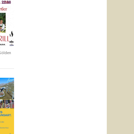
r
 Sölden