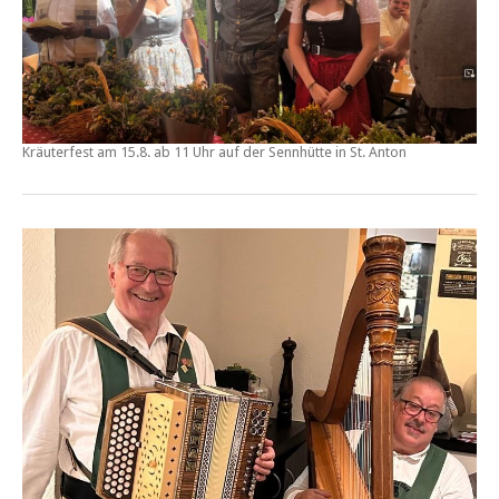
Kräuterfest
am
15.8. ab 11 Uhr
auf der
Sennhütte
in St. Anton