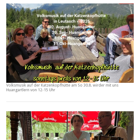
Volksmusik auf der Katzenkopfhütte am
So 30.8.
wirder mit uns
Huangartlern von
12-15 Uhr