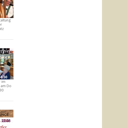
taltung
er
utz
r im
am Do
:30