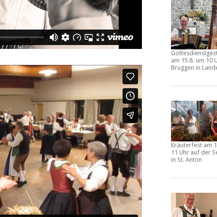
Gottesdienstges
am
15.8. um 10 U
Bruggen
in Land
Kräuterfest
am
1
11 Uhr
auf der
S
in St. Anton