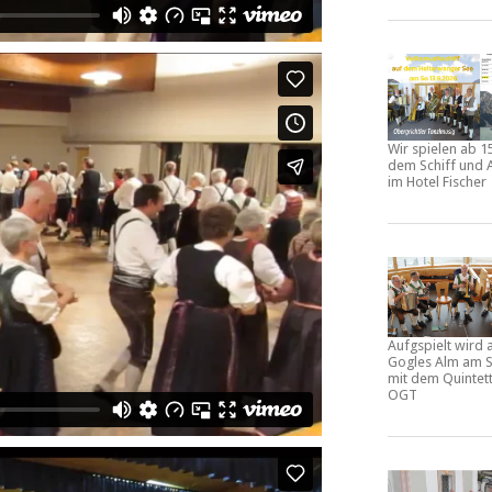
Wir spielen ab 1
dem Schiff und 
im Hotel Fischer
Aufgspielt wird 
Gogles Alm am S
mit dem Quintet
OGT