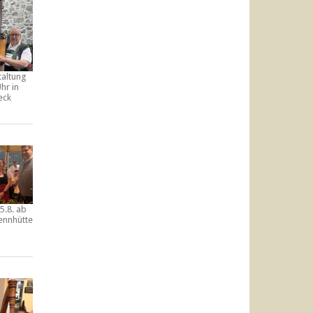
taltung
hr in
eck
5.8. ab
ennhütte