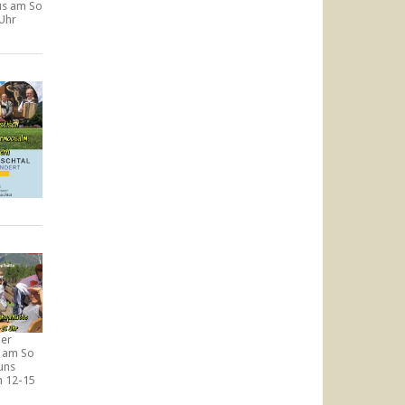
aus am
So
 Uhr
der
e am
So
uns
n
12-15