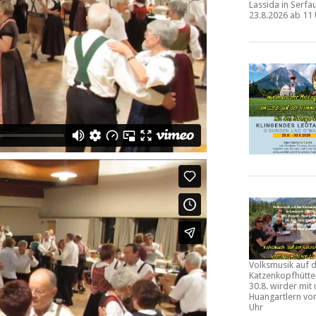
Lassida in Serf
23.8.2026 ab 11
Volksmusik auf 
Katzenkopfhütt
30.8.
wirder mit 
Huangartlern vo
Uhr