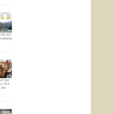
5:00 auf
Ausklang
auf der
a 19.9.
t der