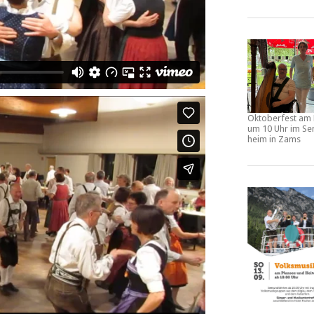
Oktoberfest am 
um 10 Uhr im Se
heim in Zams