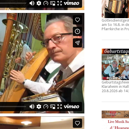
Gottesdienstges
am So 16.8. in d
Pfarrkirche in
Pr
Geburtstagsfeie
Klaraheim in Hall
20.8.2026 ab 14