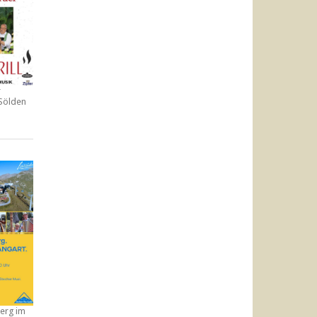
r
 Sölden
erg im