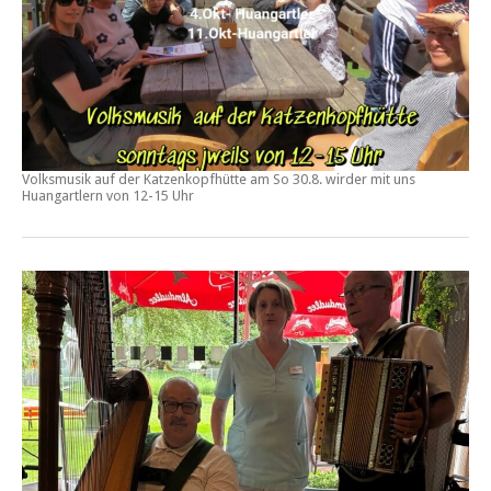
Volksmusik auf der Katzenkopfhütte am
So 30.8.
wirder mit uns
Huangartlern von
12-15 Uhr