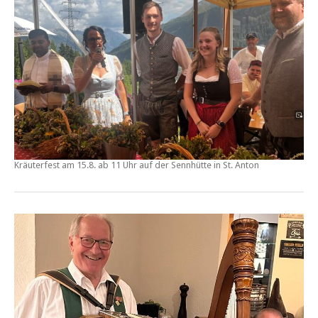
Kräuterfest
am
15.8. ab 11 Uhr
auf der
Sennhütte
in St. Anton