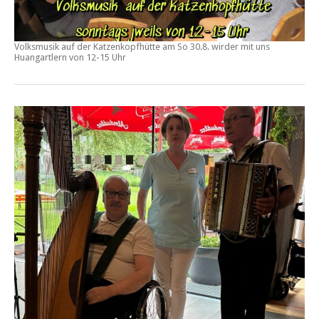
Volksmusik auf der Katzenkopfhütte am
So 30.8.
wirder mit uns
Huangartlern von
12-15 Uhr