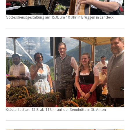
Gottesdienstgestaltung am
15.8. um 10 Uhr in Bruggen
in Landeck
Kräuterfest
am
15.8. ab 11 Uhr
auf der
Sennhütte
in St. Anton