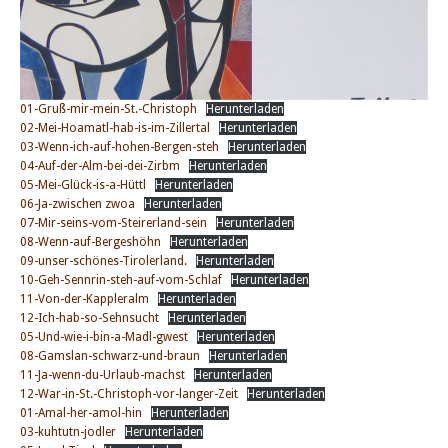
01-Gruß-mir-mein-St.-Christoph
Herunterladen
02-Mei-Hoamatl-hab-is-im-Zillertal
Herunterladen
03-Wenn-ich-auf-hohen-Bergen-steh
Herunterladen
04-Auf-der-Alm-bei-dei-Zirbm
Herunterladen
05-Mei-Glück-is-a-Hüttl
Herunterladen
06-Ja-zwischen zwoa
Herunterladen
07-Mir-seins-vom-Steirerland-sein
Herunterladen
08-Wenn-auf-Bergeshöhn
Herunterladen
09-unser-schönes-Tirolerland.
Herunterladen
10-Geh-Sennrin-steh-auf-vom-Schlaf
Herunterladen
11-Von-der-Kappleralm
Herunterladen
12-Ich-hab-so-Sehnsucht
Herunterladen
05-Und-wie-i-bin-a-Madl-gwest
Herunterladen
08-Gamslan-schwarz-und-braun
Herunterladen
11-Ja-wenn-du-Urlaub-machst
Herunterladen
12-War-in-St.-Christoph-vor-langer-Zeit
Herunterladen
01-Amal-her-amol-hin
Herunterladen
03-kuhtutn-jodler
Herunterladen