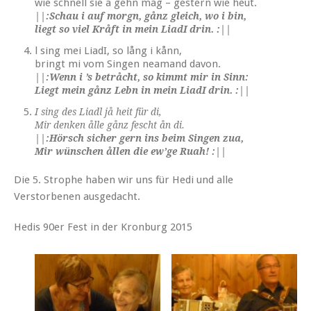
wie schnell sie a gehn måg – gestern wie heut.
||:Schau i auf morgn, gånz gleich, wo i bin,
liegt so viel Kråft in mein LiadI drin. :||
l sing mei LiadI, so lång i kånn,
bringt mi vom Singen neamand davon.
||:Wenn i ’s betråcht, so kimmt mir in Sinn:
Liegt mein gånz Lebn in mein LiadI drin. :||
I sing des Liadl jå heit für di,
Mir denken ålle gånz fescht ån di.
||:Hörsch sicher gern ins beim Singen zua,
Mir wünschen ållen die ew’ge Ruah! :||
Die 5. Strophe haben wir uns für Hedi und alle
Verstorbenen ausgedacht.
Hedis 90er Fest in der Kronburg 2015