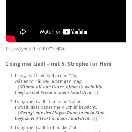
https://youtu.be/sBtYTsviRVo
I sing mei Liadl – mit 5. Strophe für Hedi
I sing mei Liadl hell in den Tåg,
wås er mir ållweil a bringen mag.
||:Kimmt nit nur Gutes, nimm i’s wohl hin.
Liegt so viel Freud in mein Liadl drin.:||
l sing mei LiadI stad in die Nåcht.
I woaß, dass oaner mein Schlåf bewåcht.
||:Bringt mir des Singen Ruah in mein Sinn,
liegt so viel Trost in mein LiadI drin. :||
l sing mei LiadI froh in die Zeit