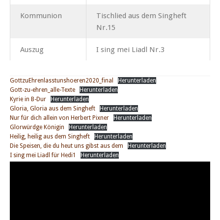
Kommunion
Tischlied aus dem Singheft
Nr.15
Auszug
I sing mei Liadl Nr.3
GottzuEhrenlasstunshoeren2020_final
Herunterladen
Gott-zu-ehren_alle-Texte
Herunterladen
Kyrie in B-Dur
Herunterladen
Gloria, Gloria aus dem Singheft
Herunterladen
Nur für dich allein von Herbert Pixner
Herunterladen
Glorwürdge Königin
Herunterladen
Heilig, heilig aus dem Singheft
Herunterladen
Die Speisen, die du heut uns gibst aus dem
Herunterladen
I sing mei Liadl für Hedi1
Herunterladen