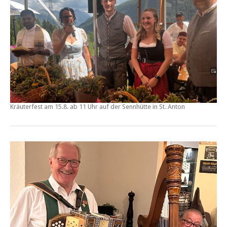
Kräuterfest
am
15.8. ab 11 Uhr
auf der
Sennhütte
in St. Anton