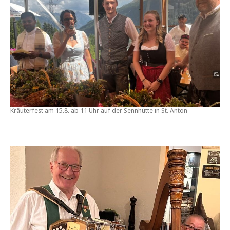
Kräuterfest
am
15.8. ab 11 Uhr
auf der
Sennhütte
in St. Anton