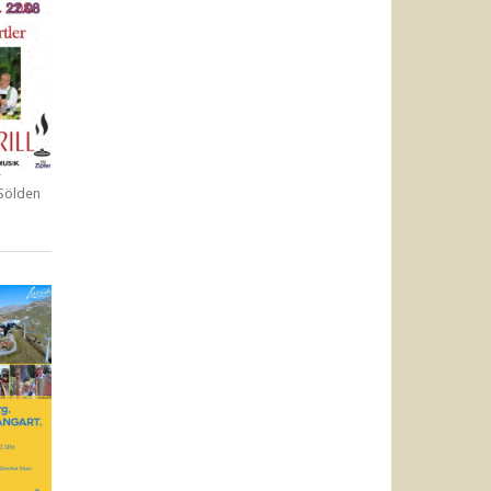
r
 Sölden