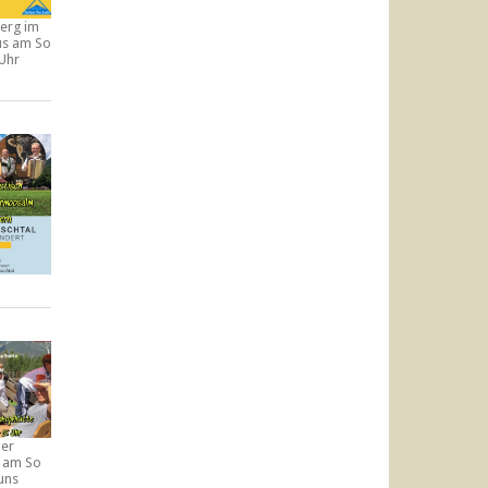
erg im
aus am
So
 Uhr
der
e am
So
uns