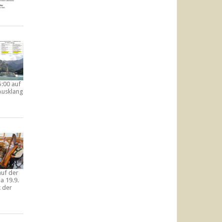
5:00 auf
Ausklang
auf der
a 19.9.
t der