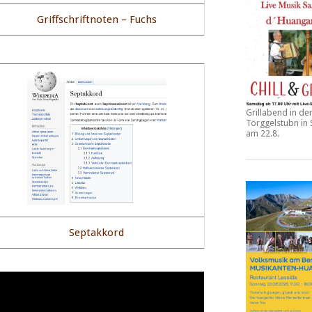
Griffschriftnoten – Fuchs
Grillabend in de
Törggelstubn in
am 22.8.
Septakkord