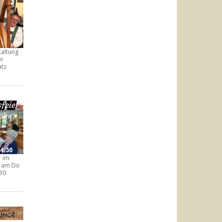
taltung
er
utz
r im
am Do
:30