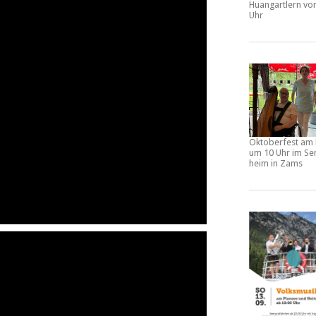
Huangartlern vo
Uhr
Oktoberfest am 
um 10 Uhr im Se
heim in Zams