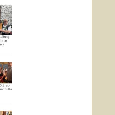
taltung
hr in
eck
5.8. ab
ennhütte