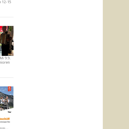
n
12-15
Mi 9.9.
nioren