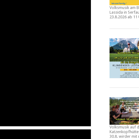
Volksmusik am B
Lassida in Serf
23.8.2026 ab 11
Volksmusik auf 
Katzenkopfhütt
30.8.
wirder mit 