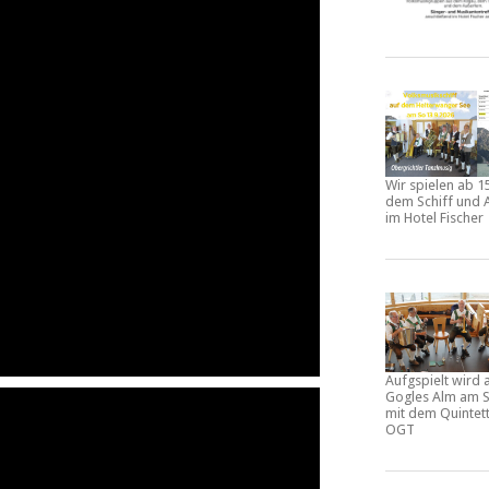
Wir spielen ab 1
dem Schiff und 
im Hotel Fischer
Aufgspielt wird 
Gogles Alm am S
mit dem Quintet
OGT